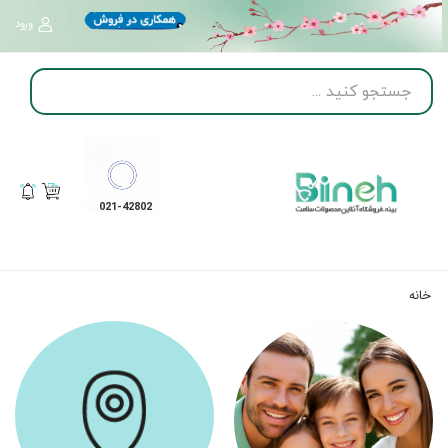
ورود
021-42802
خانه