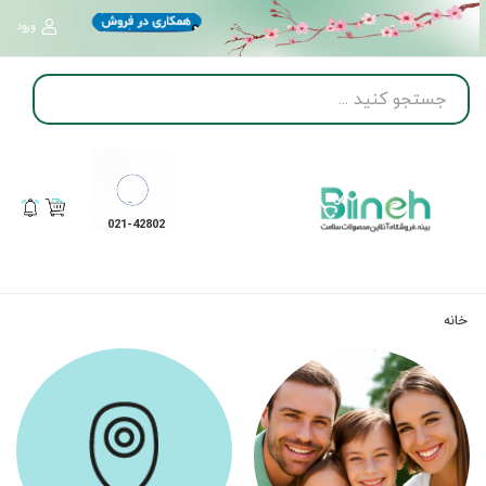
ورود
021-42802
خانه