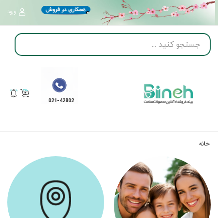
ورود
021-42802
خانه