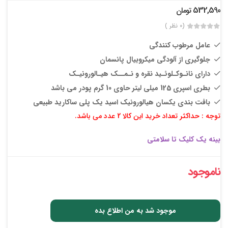
532,590
تومان
(0 نظر )
عامل مرطوب کنندگی
جلوگیری از آلودگی میکروبیال پانسمان
دارای نانـوکـلوئـید نقره و نـمــک هیـالورونیـک
بطری اسپری 125 میلی لیتر حاوی 10 گرم پودر می باشد
بافت بندی یکسان هیالورونیک اسید یک پلی ساکارید طبیعی
توجه : حداکثر تعداد خرید این کالا 2 عدد می باشد.
بینه یک کلیک تا سلامتی
ناموجود
موجود شد به من اطلاع بده