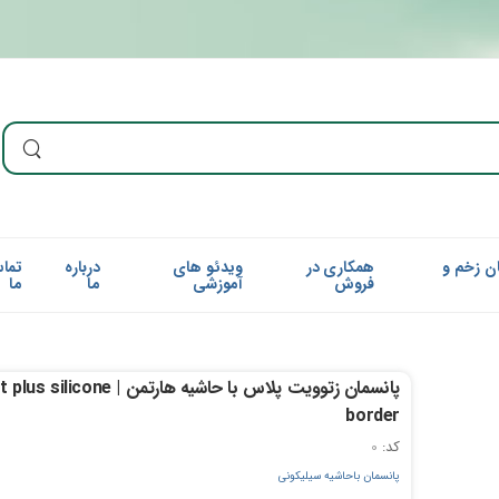
ن زخم و
همکاری در
ویدئو های
درباره
تما
فروش
آموزشی
ما
ما
پانسمان زتوویت پلاس با حاشیه هارتمن | one
border
کد:
0
پانسمان
باحاشیه سیلیکونی