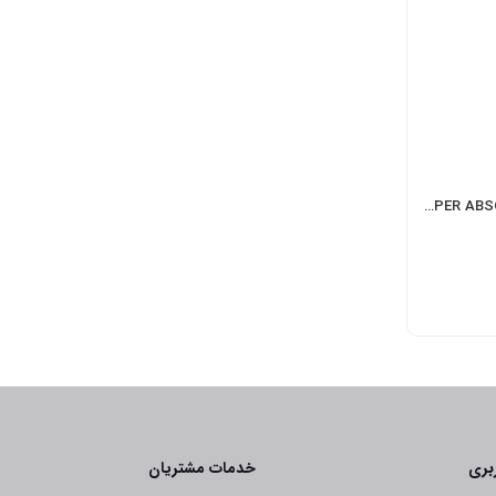
پانسمان فوق جاذب روزین | SUPER ABSORBENT
کیتو ابزوربنت کیتوتک
تومان
290,000
بری
خدمات مشتریان