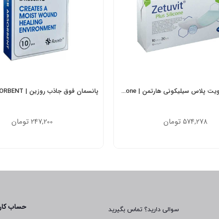
پانسمان زتوویت پلاس سیلیکونی هارتمن | Zetuvit Plus Silicone
تومان
تومان
247,200
574,278
حساب کار
سوالی دارید؟ تماس بگیرید