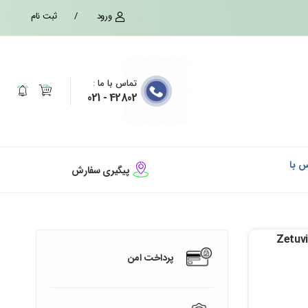
ورود
/
ثبت نام
تماس با ما
:
42802 - 021
س با
پیگیری سفارش
Zetuvit plus silic
پرداخت امن