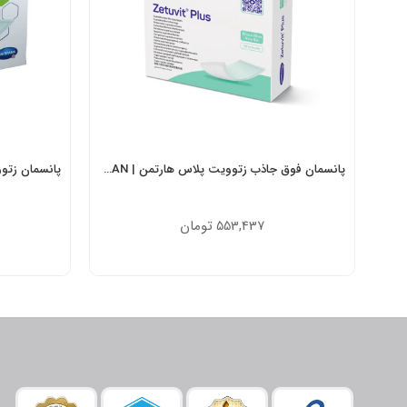
پانسمان فوق جاذب زتوویت پلاس هارتمن | ZETUVIT PLUS HARTMAN
تومان
553,437