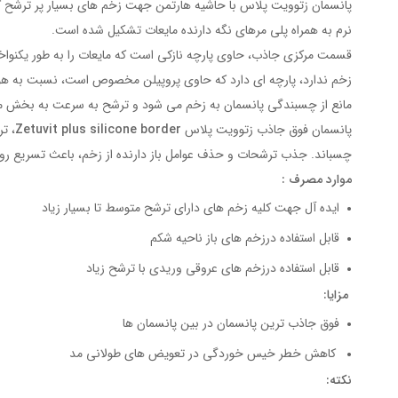
پانسمان زتوویت پلاس با حاشیه هارتمن جهت زخم های بسیار پر ترشح کا
نرم به همراه پلی مرهای نگه دارنده مایعات تشکیل شده است.
قسمت مرکزی جاذب، حاوی پارچه نازکی است که مایعات را به طور یکنوا
زخم ندارد، پارچه ای دارد که حاوی پروپیلن مخصوص است، نسبت به هوا 
مانع از چسبندگی پانسمان به زخم می شود و ترشح به سرعت به بخش 
پانسمان فوق جاذب زتوویت پلاس
Zetuvit plus silicone border
، ت
چسباند. جذب ترشحات و حذف عوامل باز دارنده از زخم، باعث تسریع رو
موارد مصرف :
ایده آل جهت کلیه زخم های دارای ترشح متوسط تا بسیار زیاد
قابل استفاده درزخم های باز ناحیه شکم
قابل استفاده درزخم های عروقی وریدی با ترشح زیاد
مزایا:
فوق جاذب ترین پانسمان در بین پانسمان ها
کاهش خطر خیس خوردگی در تعویض های طولانی مد
نکته: